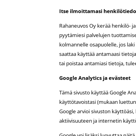
Itse ilmoittamasi henkilötiedo
Rahaneuvos Oy kerää henkilö- ja y
pyytämiesi palvelujen tuottamisee
kolmannelle osapuolelle, jos lak
saattaa käyttää antamaasi tietoj
tai poistaa antamiasi tietoja, tu
Google Analytics ja evästeet
Tämä sivusto käyttää Google Anal
käyttötavoistasi (mukaan luettuna
Google arvioi sivuston käyttöäsi, 
aktiivisuuteen ja internetin käyttö
Google voi lisäksi luovuttaa näitä