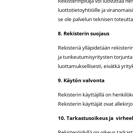
Rekisterinpitäjä voi luovuttaa hen
luottotietoyhtiöille ja viranomais
se ole palvelun teknisen toteutta
8. Rekisterin suojaus
Rekisteriä ylläpidetään rekisteri
ja tunkeutumisyritysten torjunta to
luottamuksellisesti, eivätkä yrity
9. Käytön valvonta
Rekisterin käyttäjillä on henkilö
Rekisterin käyttäjät ovat allekir
10. Tarkastusoikeus ja virhee
Rekisteröidyllä on oikeus tarkasta