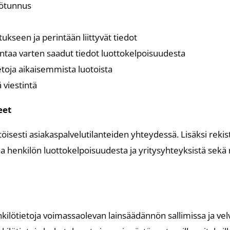
lötunnus
ukseen ja perintään liittyvät tiedot
vontaa varten saadut tiedot luottokelpoisuudesta
ietoja aikaisemmista luotoista
ä viestintä
eet
isesti asiakaspalvelutilanteiden yhteydessä. Lisäksi rekis
oja henkilön luottokelpoisuudesta ja yritysyhteyksistä sekä n
nkilötietoja voimassaolevan lainsäädännön sallimissa ja vel