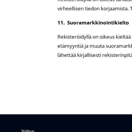
virheellisen tiedon korjaamista. T
11. Suoramarkkinointikielto
Rekisteröidyllä on oikeus kieltää
etämyyntiä ja muuta suoramarkki
lähettää kirjallisesti rekisterinpitä
Yritys