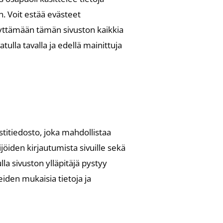
n. Voit estää evästeet
käyttämään tämän sivuston kaikkia
tulla tavalla ja edellä mainittuja
kstitiedosto, joka mahdollistaa
ijöiden kirjautumista sivuille sekä
la sivuston ylläpitäjä pystyy
eiden mukaisia tietoja ja