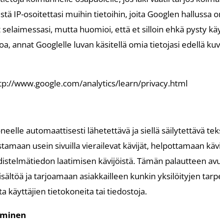
tä IP-osoitettasi muihin tietoihin, joita Googlen hallussa o
t selaimessasi, mutta huomioi, että et silloin ehkä pysty 
oa, annat Googlelle luvan käsitellä omia tietojasi edellä kuva
ttp://www.google.com/analytics/learn/privacy.html
neelle automaattisesti lähetettävä ja siellä säilytettävä te
stamaan usein sivuilla vierailevat kävijät, helpottamaan käv
istelmätiedon laatimisen kävijöistä. Tämän palautteen avul
sältöä ja tarjoamaan asiakkailleen kunkin yksilöityjen tarp
ta käyttäjien tietokoneita tai tiedostoja.
äminen