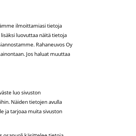
ytämme ilmoittamiasi tietoja
säksi luovuttaa näitä tietoja
oimeksiannostamme. Rahaneuvos Oy
mainontaan. Jos haluat muuttaa
väste luo sivuston
ihin. Näiden tietojen avulla
lle ja tarjoaa muita sivuston
s osapuoli käsittelee tietoja