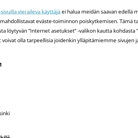
ivuilla vieraileva käyttäjä
ei halua meidän saavan edellä ma
 mahdollistavat eväste-toiminnon poiskytkemisen. Tämä ta
sta löytyvän ”Internet asetukset” -valikon kautta kohdasta 
 voivat olla tarpeellisia joidenkin ylläpitämiemme sivuje
1
inki
nkilö