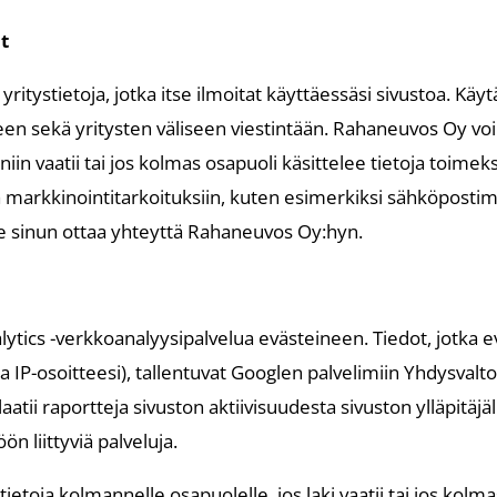
t
ritystietoja, jotka itse ilmoitat käyttäessäsi sivustoa. Kä
n sekä yritysten väliseen viestintään. Rahaneuvos Oy voi li
i niin vaatii tai jos kolmas osapuoli käsittelee tietoja t
a markkinointitarkoituksiin, kuten esimerkiksi sähköposti
lee sinun ottaa yhteyttä Rahaneuvos Oy:hyn.
ytics -verkkoanalyysipalvelua evästeineen. Tiedot, jotka e
 IP-osoitteesi), tallentuvat Googlen palvelimiin Yhdysvalto
laatii raportteja sivuston aktiivisuudesta sivuston ylläpitäjä
ön liittyviä palveluja.
 tietoja kolmannelle osapuolelle, jos laki vaatii tai jos kolma