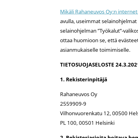
Mikäli Rahaneuvos Oy:n internet-s
avulla, useimmat selainohjelmat
selainohjelman ”Työkalut”-valiko
ottaa huomioon se, että evästeet
asianmukaiselle toimimiselle.
TIETOSUOJASELOSTE 24.3.202
1. Rekisterinpitäjä
Rahaneuvos Oy
2559909-9
Vilhonvuorenkatu 12, 00500 Hels
PL 100, 00501 Helsinki
2. Rekisteriasioita hoitava he