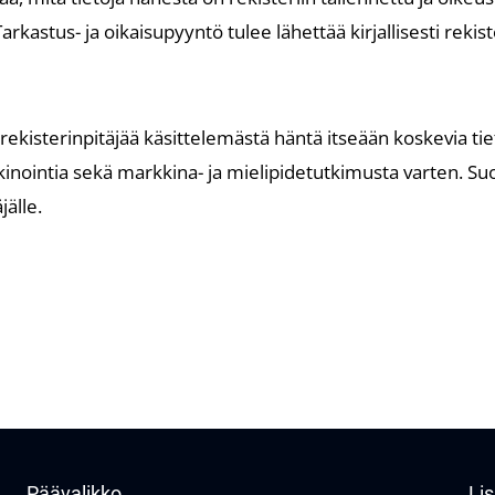
arkastus- ja oikaisupyyntö tulee lähettää kirjallisesti rekiste
 rekisterinpitäjää käsittelemästä häntä itseään koskevia t
nointia sekä markkina- ja mielipidetutkimusta varten. Suo
jälle.
Päävalikko
Lis