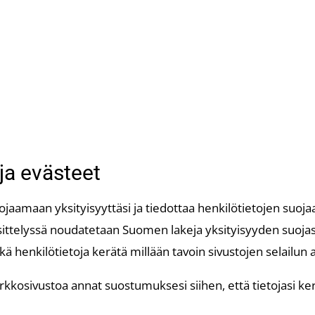
ja evästeet
jaamaan yksityisyyttäsi ja tiedottaa henkilötietojen suo
äsittelyssä noudatetaan Suomen lakeja yksityisyyden suojas
eikä henkilötietoja kerätä millään tavoin sivustojen selailun 
kosivustoa annat suostumuksesi siihen, että tietojasi ker