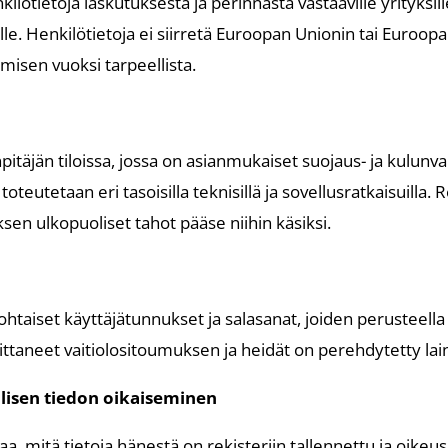
kilötietoja laskutuksesta ja perinnästä vastaaville yrityksil
ille. Henkilötietoja ei siirretä Euroopan Unionin tai Euroop
misen vuoksi tarpeellista.
npitäjän tiloissa, jossa on asianmukaiset suojaus- ja kulunv
teutetaan eri tasoisilla teknisillä ja sovellusratkaisuilla. R
ksen ulkopuoliset tahot pääse niihin käsiksi.
kohtaiset käyttäjätunnukset ja salasanat, joiden perusteella
joittaneet vaitiolositoumuksen ja heidät on perehdytetty l
llisen tiedon oikaiseminen
a, mitä tietoja hänestä on rekisteriin tallennettu ja oikeus