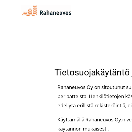
Siirry
sisältöön
Tietosuojakäytäntö 
Rahaneuvos Oy on sitoutunut suo
periaatteista. Henkilötietojen k
edellytä erillistä rekisteröintiä, 
Käyttämällä Rahaneuvos Oy:n verk
käytännön mukaisesti.