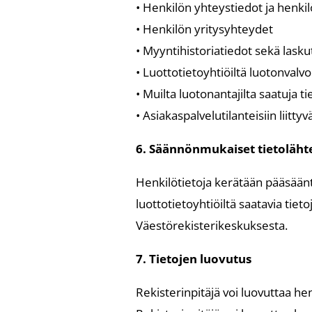
• Henkilön yhteystiedot ja henki
• Henkilön yritysyhteydet
• Myyntihistoriatiedot sekä laskut
• Luottotietoyhtiöiltä luotonval
• Muilta luotonantajilta saatuja t
• Asiakaspalvelutilanteisiin liittyv
6. Säännönmukaiset tietoläht
Henkilötietoja kerätään pääsääntö
luottotietoyhtiöiltä saatavia tiet
Väestörekisterikeskuksesta.
7. Tietojen luovutus
Rekisterinpitäjä voi luovuttaa he