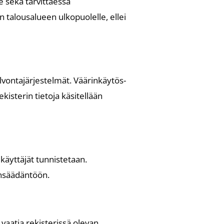
le sekä tarvittaessa
an talousalueen ulkopuolelle, ellei
alvontajärjestelmät. Väärinkäytös-
ekisterin tietoja käsitellään
 käyttäjät tunnistetaan.
ainsäädäntöön.
 vaatia rekisterissä olevan