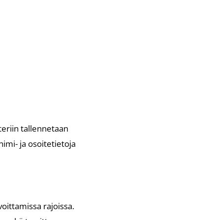
teriin tallennetaan
imi- ja osoitetietoja
voittamissa rajoissa.