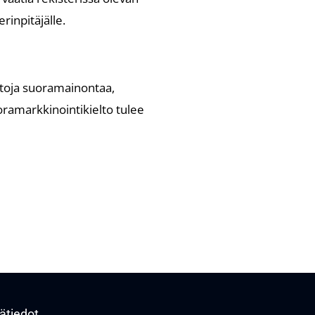
rinpitäjälle.
ietoja suoramainontaa,
ramarkkinointikielto tulee
ätiedot